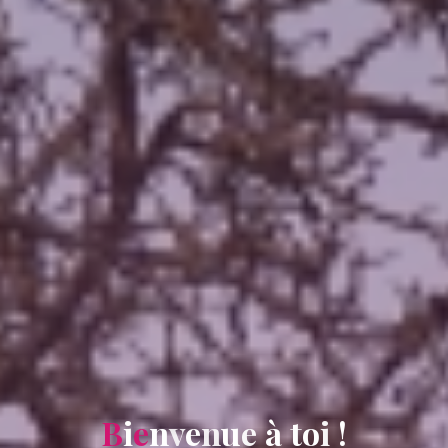
B
i
e
n
v
e
n
u
e
à
t
o
i
!