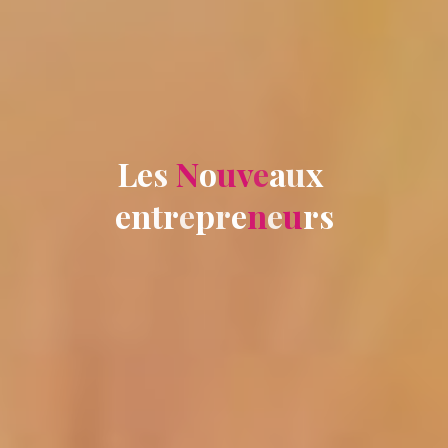
L
e
s
N
o
u
v
e
a
u
x
e
n
t
r
e
p
r
e
n
e
u
r
s